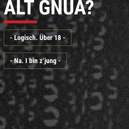
ALT GNUA?
-
Logisch. Über 18
-
-
Na. I bin z‘jung
-